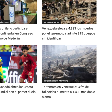
Primero
Internacional
o chileno participa en
Venezuela eleva a 4.333 los muertos
continental en Congreso
por el terremoto y admite 315 cuerpos
o de Medellín
sin identificar
Informando Primero
 Canadá abren los «mata
Terremoto en Venezuela: Cifra de
ndial con el primer duelo
fallecidos aumenta a 1.430 tras doble
sismo