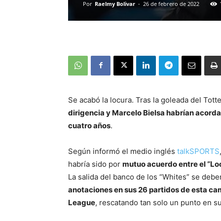
Por
Raelmy Bolivar
-
26 de febrero de 2022
Se acabó la locura. Tras la goleada del Tot
dirigencia y Marcelo Bielsa habrían acordad
cuatro años
.
Según informó el medio inglés
talkSPORTS
habría sido por
mutuo acuerdo entre el “Loco
La salida del banco de los “Whites” se debe
anotaciones en sus 26 partidos de esta ca
League
, rescatando tan solo un punto en s