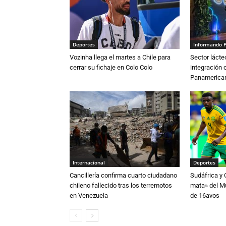
Deportes
Informando 
Vozinha llega el martes a Chile para
Sector lácte
cerrar su fichaje en Colo Colo
integración 
Panamerican
Internacional
Deportes
Cancillería confirma cuarto ciudadano
Sudáfrica y
chileno fallecido tras los terremotos
mata» del Mu
en Venezuela
de 16avos