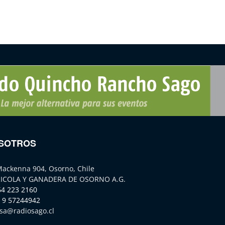
SOTROS
Mackenna 904, Osorno, Chile
ICOLA Y GANADERA DE OSORNO A.G.
64 223 2160
 9 57244942
sa@radiosago.cl