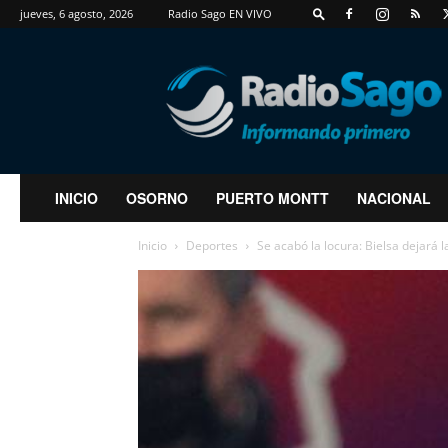
jueves, 6 agosto, 2026
Radio Sago EN VIVO
RadioSago
INICIO
OSORNO
PUERTO MONTT
NACIONAL
Inicio
Deportes
Se acabó la locura: Bielsa dejará l