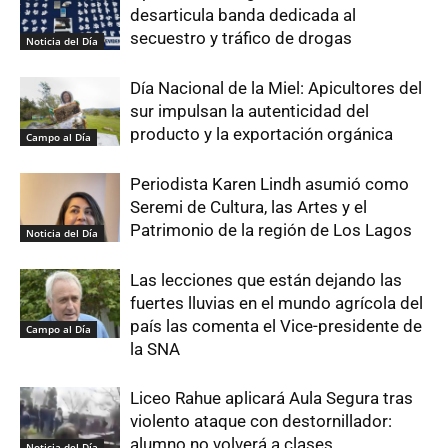
desarticula banda dedicada al
secuestro y tráfico de drogas
Noticia del Día
Día Nacional de la Miel: Apicultores del
sur impulsan la autenticidad del
producto y la exportación orgánica
Campo al Día
Periodista Karen Lindh asumió como
Seremi de Cultura, las Artes y el
Patrimonio de la región de Los Lagos
Noticia del Día
Las lecciones que están dejando las
fuertes lluvias en el mundo agrícola del
país las comenta el Vice-presidente de
Campo al Día
la SNA
Liceo Rahue aplicará Aula Segura tras
violento ataque con destornillador:
alumno no volverá a clases
Noticia del Día