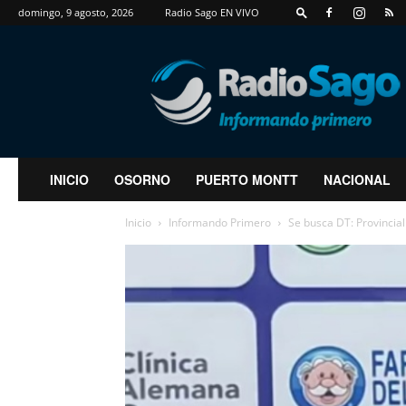
domingo, 9 agosto, 2026
Radio Sago EN VIVO
RadioSago
INICIO
OSORNO
PUERTO MONTT
NACIONAL
Inicio
Informando Primero
Se busca DT: Provincia