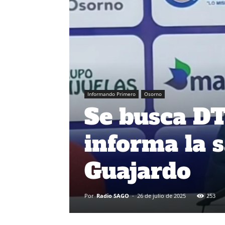
Informando Primero
Osorno
Se busca DT
informa la 
Guajardo
Por
Radio SAGO
-
26 de julio de 2025
253