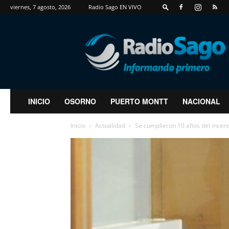
viernes, 7 agosto, 2026
Radio Sago EN VIVO
RadioSago
INICIO
OSORNO
PUERTO MONTT
NACIONAL
Inicio
Actualidad
Se cumplieron 10 años del incend