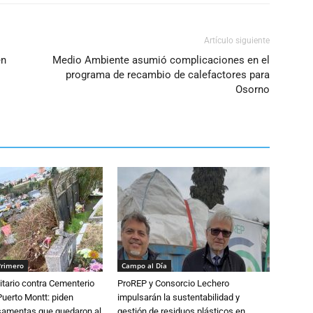
Artículo siguiente
en
Medio Ambiente asumió complicaciones en el
programa de recambio de calefactores para
Osorno
Primero
Campo al Día
tario contra Cementerio
ProREP y Consorcio Lechero
Puerto Montt: piden
impulsarán la sustentabilidad y
osamentas que quedaron al
gestión de residuos plásticos en