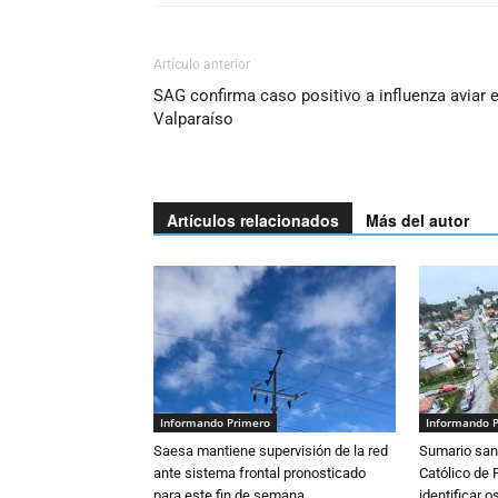
Artículo anterior
SAG confirma caso positivo a influenza aviar 
Valparaíso
Artículos relacionados
Más del autor
Informando Primero
Informando 
Saesa mantiene supervisión de la red
Sumario sani
ante sistema frontal pronosticado
Católico de 
para este fin de semana
identificar 