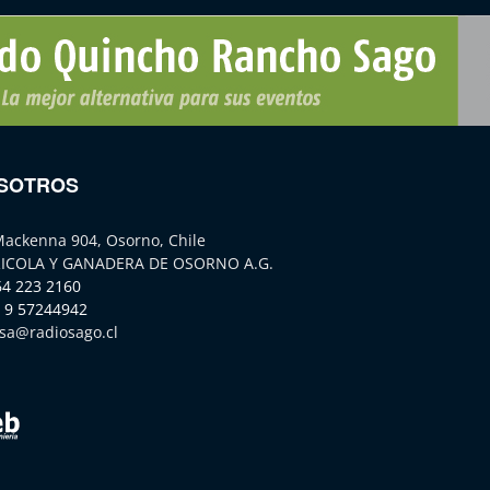
SOTROS
Mackenna 904, Osorno, Chile
ICOLA Y GANADERA DE OSORNO A.G.
64 223 2160
 9 57244942
sa@radiosago.cl