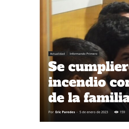
Actualidad
Informando Primero
Se cumplier
incendio co
de la famil
Por
Eric Paredes
-
5 de enero de 2023
159