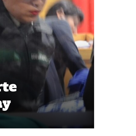
rte
ay