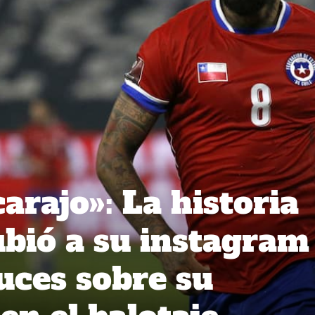
arajo»: La historia
ubió a su instagram
uces sobre su