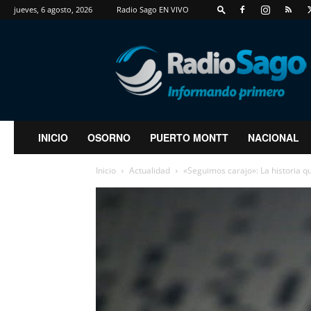
jueves, 6 agosto, 2026
Radio Sago EN VIVO
RadioSago
INICIO
OSORNO
PUERTO MONTT
NACIONAL
Inicio
Actualidad
«Seguimos carajo»: La historia qu