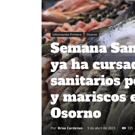
Informando Primero
Osorno
Semana Sant
ya ha cursa
sanitarios 
y mariscos 
Osorno
Por
Brisa Cardenas
-
5 de abril de 2023
335