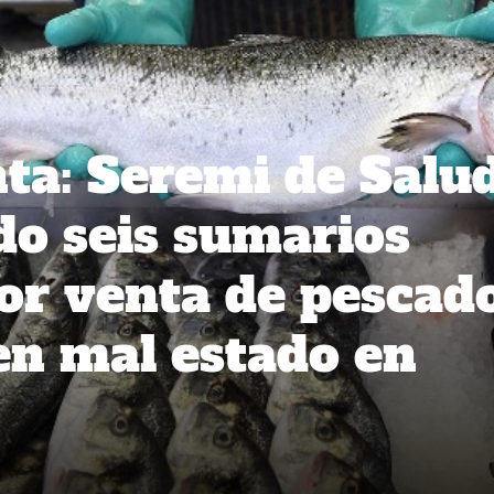
a: Seremi de Salu
do seis sumarios
por venta de pescad
en mal estado en