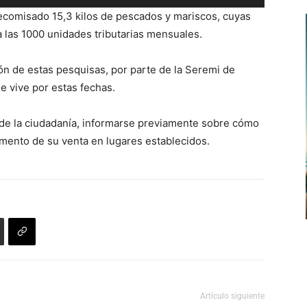
las
decomisado 15,3 kilos de pescados y mariscos, cuyas
teclas
a las 1000 unidades tributarias mensuales.
de
flecha
ión de estas pesquisas, por parte de la Seremi de
arriba/abajo
e vive por estas fechas.
para
aumentar
de la ciudadanía, informarse previamente sobre cómo
o
mento de su venta en lugares establecidos.
disminuir
el
volumen.
Artículo siguiente