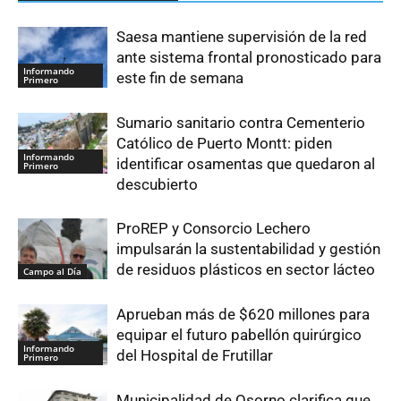
Saesa mantiene supervisión de la red
ante sistema frontal pronosticado para
Informando
este fin de semana
Primero
Sumario sanitario contra Cementerio
Católico de Puerto Montt: piden
Informando
identificar osamentas que quedaron al
Primero
descubierto
ProREP y Consorcio Lechero
impulsarán la sustentabilidad y gestión
de residuos plásticos en sector lácteo
Campo al Día
Aprueban más de $620 millones para
equipar el futuro pabellón quirúrgico
Informando
del Hospital de Frutillar
Primero
Municipalidad de Osorno clarifica que