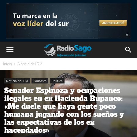
Inicio
Noticia del Día
Noticia del Día
Podcasts
Política
Senador Espinoza y ocupaciones
ilegales en ex Hacienda Rupanco:
«Me duele que haya gente poco
humana jugando con los sueños y
las expectativas de los ex
hacendados»