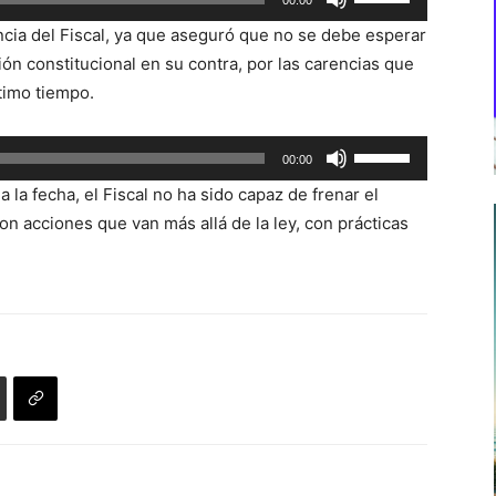
00:00
las
uncia del Fiscal, ya que aseguró que no se debe esperar
teclas
ón constitucional en su contra, por las carencias que
de
ltimo tiempo.
flecha
arriba/abajo
Utiliza
00:00
para
las
aumentar
 la fecha, el Fiscal no ha sido capaz de frenar el
teclas
o
n acciones que van más allá de la ley, con prácticas
de
disminuir
flecha
el
arriba/abajo
volumen.
para
aumentar
o
disminuir
el
volumen.