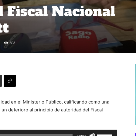
l Fiscal Nacional
tt
608
idad en el Ministerio Público, calificando como una
 un deterioro al principio de autoridad del Fiscal
Utiliza