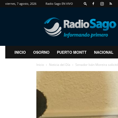
viernes, 7 agosto, 2026
Radio Sago EN VIVO
RadioSago
INICIO
OSORNO
PUERTO MONTT
NACIONAL
Inicio
Noticia del Día
Senador Iván Moreira solicitó