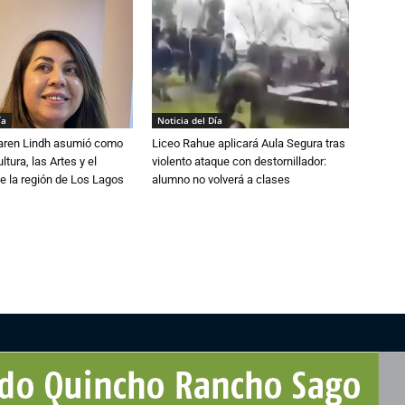
ía
Noticia del Día
Karen Lindh asumió como
Liceo Rahue aplicará Aula Segura tras
tura, las Artes y el
violento ataque con destornillador:
e la región de Los Lagos
alumno no volverá a clases