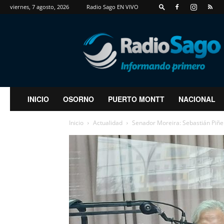
viernes, 7 agosto, 2026
Radio Sago EN VIVO
RadioSago
INICIO
OSORNO
PUERTO MONTT
NACIONAL
Inicio
Actualidad
Senador Moreira: Sebastián Piñer