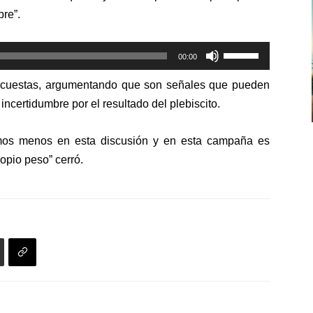
de
bre”.
flecha
arriba/abajo
Utiliza
para
00:00
las
aumentar
encuestas, argumentando que son señales que pueden
teclas
o
ncertidumbre por el resultado del plebiscito.
de
disminuir
flecha
el
tamos menos en esta discusión y en esta campaña es
arriba/abajo
volumen.
para
opio peso” cerró.
aumentar
o
disminuir
el
volumen.