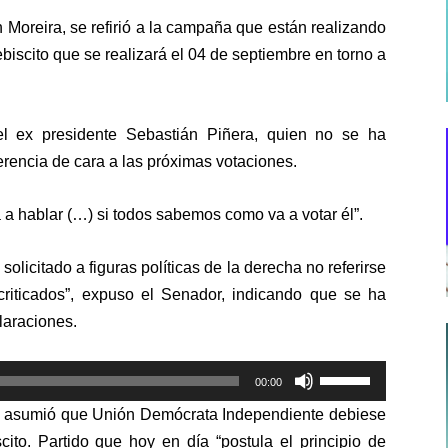
 Moreira, se refirió a la campaña que están realizando
biscito que se realizará el 04 de septiembre en torno a
del ex presidente Sebastián Piñera, quien no se ha
rencia de cara a las próximas votaciones.
 a hablar (…) si todos sabemos como va a votar él”.
solicitado a figuras políticas de la derecha no referirse
riticados”, expuso el Senador, indicando que se ha
laraciones.
Utiliza
00:00
las
os asumió que Unión Demócrata Independiente debiese
teclas
scito. Partido que hoy en día “postula el principio de