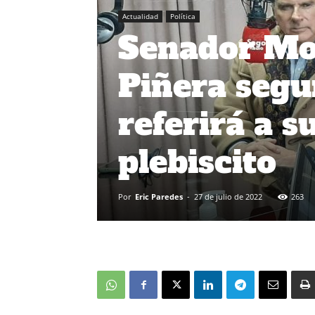
Actualidad
Política
Senador Mor
Piñera segu
referirá a s
plebiscito
Por
Eric Paredes
-
27 de julio de 2022
263