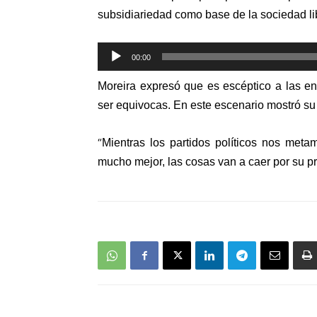
subsidiariedad como base de la sociedad li
Reproductor
00:00
de
Moreira expresó que es escéptico a las 
audio
ser equivocas. En este escenario mostró su i
“
Mientras los partidos políticos nos me
mucho mejor, las cosas van a caer por su pr