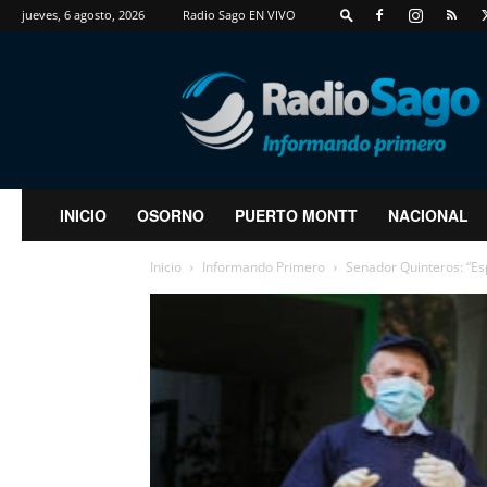
jueves, 6 agosto, 2026
Radio Sago EN VIVO
RadioSago
INICIO
OSORNO
PUERTO MONTT
NACIONAL
Inicio
Informando Primero
Senador Quinteros: “E