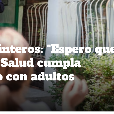
nteros: “Espero qu
 Salud cumpla
 con adultos