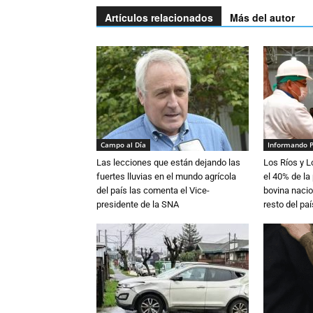
Artículos relacionados
Más del autor
Campo al Día
Informando 
Las lecciones que están dejando las
Los Ríos y 
fuertes lluvias en el mundo agrícola
el 40% de la
del país las comenta el Vice-
bovina nacio
presidente de la SNA
resto del paí