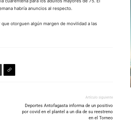
 la cuarentena para los adultos mayores de 75. El
arriba/abajo
 semana habría anuncios al respecto.
para
aumentar
 que otorguen algún margen de movilidad a las
o
disminuir
el
volumen.
Artículo siguiente
Deportes Antofagasta informa de un positivo
por covid en el plantel a un día de su reestreno
en el Torneo