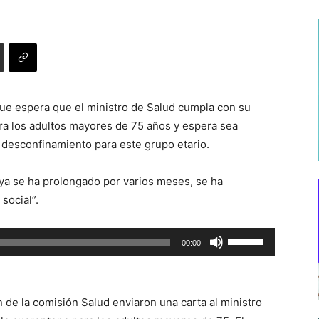
ue espera que el ministro de Salud cumpla con su
ara los adultos mayores de 75 años y espera sea
desconfinamiento para este grupo etario.
 ya se ha prolongado por varios meses, se ha
social”.
Utiliza
00:00
las
teclas
de
 de la comisión Salud enviaron una carta al ministro
flecha