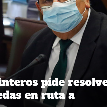
nteros pide resolv
edas en ruta a