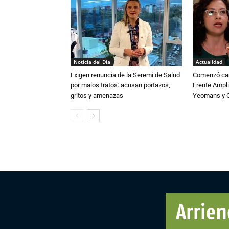
Noticia del Día
Actualidad
Exigen renuncia de la Seremi de Salud
Comenzó cam
por malos tratos: acusan portazos,
Frente Ampli
gritos y amenazas
Yeomans y C