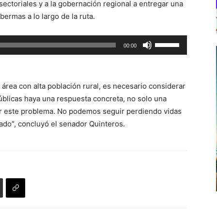
 sectoriales y a la gobernación regional a entregar una
bermas a lo largo de la ruta.
Utiliza
00:00
las
teclas
de
área con alta población rural, es necesario considerar
flecha
blicas haya una respuesta concreta, no solo una
arriba/abajo
er este problema. No podemos seguir perdiendo vidas
para
ado”, concluyó el senador Quinteros.
aumentar
o
disminuir
el
volumen.