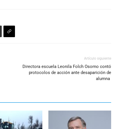
disminuir
el
volumen.
Artículo siguiente
Directora escuela Leonila Folch Osorno contó
protocolos de acción ante desaparición de
alumna