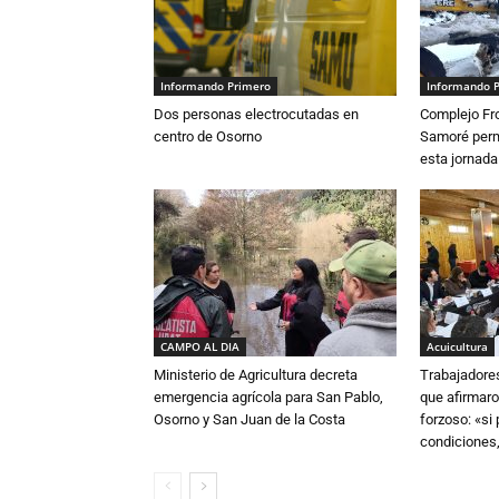
Informando Primero
Informando 
Dos personas electrocutadas en
Complejo Fro
centro de Osorno
Samoré perm
esta jornada
CAMPO AL DIA
Acuicultura
Ministerio de Agricultura decreta
Trabajadore
emergencia agrícola para San Pablo,
que afirmaro
Osorno y San Juan de la Costa
forzoso: «si
condiciones,