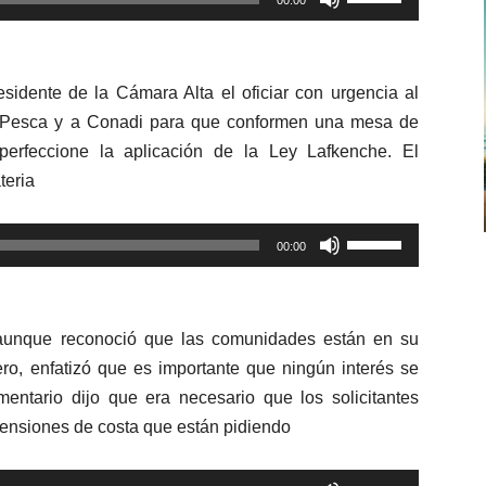
00:00
las
teclas
de
residente de la Cámara Alta el oficiar con urgencia al
flecha
a de Pesca y a Conadi para que conformen una mesa de
arriba/abajo
perfeccione la aplicación de la Ley Lafkenche. El
para
teria
aumentar
o
Utiliza
disminuir
00:00
las
el
teclas
volumen.
de
, aunque reconoció que las comunidades están en su
flecha
ero, enfatizó que es importante que ningún interés se
arriba/abajo
mentario dijo que era necesario que los solicitantes
para
xtensiones de costa que están pidiendo
aumentar
o
Utiliza