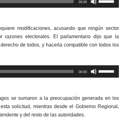
disminuir
00:00
las
el
teclas
volumen.
de
quiere modificaciones, acusando que ningún sector
flecha
or razones electorales. El parlamentario dijo que la
arriba/abajo
l derecho de todos, y hacerla compatible con todos los
para
aumentar
o
Utiliza
disminuir
00:00
las
el
teclas
volumen.
de
Lagos se sumaron a la preocupación generada en los
flecha
 esta solicitud, mientras desde el Gobierno Regional,
arriba/abajo
endente y del resto de las autoridades.
para
aumentar
o