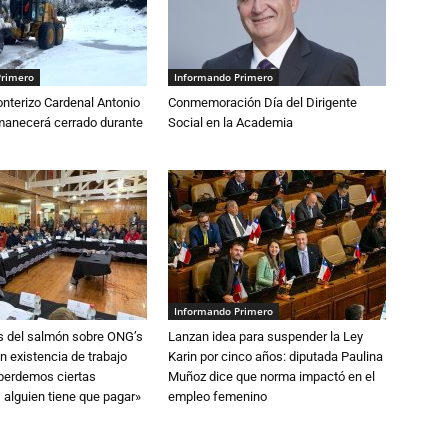
Primero
Informando Primero
nterizo Cardenal Antonio
Conmemoración Día del Dirigente
anecerá cerrado durante
Social en la Academia
Informando Primero
s del salmón sobre ONG’s
Lanzan idea para suspender la Ley
n existencia de trabajo
Karin por cinco años: diputada Paulina
 perdemos ciertas
Muñoz dice que norma impactó en el
 alguien tiene que pagar»
empleo femenino