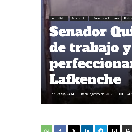
Actualidad
Es Noticia
Informando Primero
Políti
Senador Qui
de trabajo y
perfecciona
Lafkenche
Por
Radio SAGO
-
18 de agosto de 2017
1242