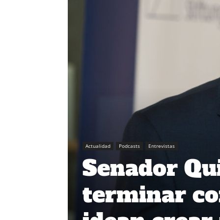
Actualidad
Podcasts
Entrevistas
Senador Qui
terminar co