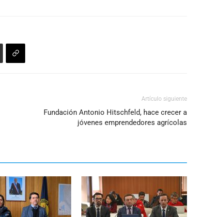
disminuir
el
volumen.
Artículo siguiente
Fundación Antonio Hitschfeld, hace crecer a
jóvenes emprendedores agrícolas