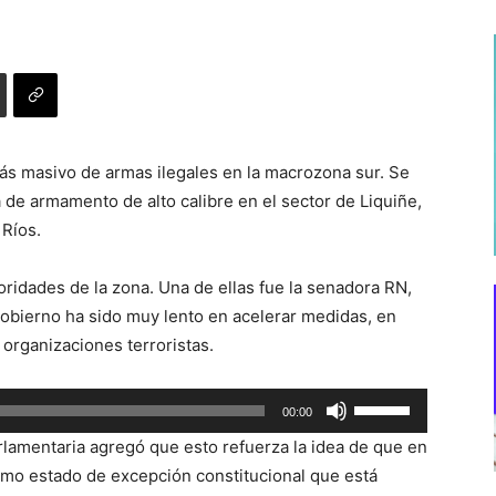
 masivo de armas ilegales en la macrozona sur. Se
a de armamento de alto calibre en el sector de Liquiñe,
 Ríos.
ridades de la zona. Una de ellas fue la senadora RN,
Gobierno ha sido muy lento en acelerar medidas, en
organizaciones terroristas.
Utiliza
00:00
las
rlamentaria agregó que esto refuerza la idea de que en
teclas
ismo estado de excepción constitucional que está
de