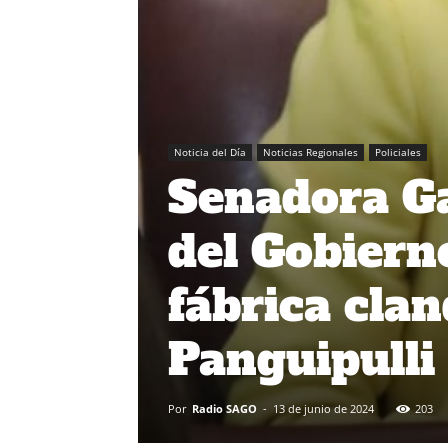
Noticia del Día
Noticias Regionales
Policiales
Senadora Gat
del Gobiern
fábrica cla
Panguipulli
Por
Radio SAGO
-
13 de junio de 2024
203