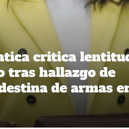
ica critica lentitu
o tras hallazgo de
ndestina de armas e