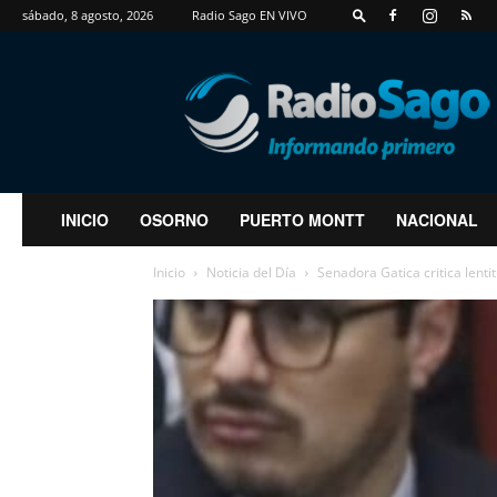
sábado, 8 agosto, 2026
Radio Sago EN VIVO
RadioSago
INICIO
OSORNO
PUERTO MONTT
NACIONAL
Inicio
Noticia del Día
Senadora Gatica critica lenti