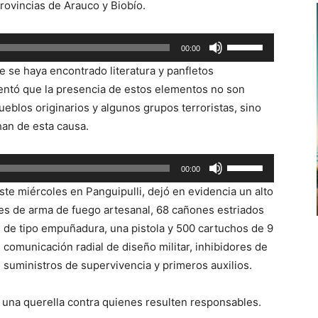
provincias de Arauco y Biobío.
flecha
arriba/abajo
Utiliza
00:00
para
las
aumentar
e se haya encontrado literatura y panfletos
teclas
o
ntó que la presencia de estos elementos no son
de
disminuir
ueblos originarios y algunos grupos terroristas, sino
flecha
el
an de esta causa.
arriba/abajo
volumen.
para
Utiliza
00:00
aumentar
las
o
te miércoles en Panguipulli, dejó en evidencia un alto
teclas
disminuir
es de arma de fuego artesanal, 68 cañones estriados
de
el
s de tipo empuñadura, una pistola y 500 cartuchos de 9
flecha
volumen.
omunicación radial de diseño militar, inhibidores de
arriba/abajo
, suministros de supervivencia y primeros auxilios.
para
aumentar
una querella contra quienes resulten responsables.
o