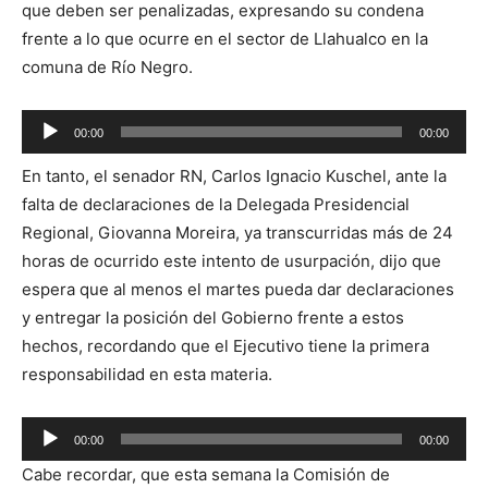
que deben ser penalizadas, expresando su condena
frente a lo que ocurre en el sector de Llahualco en la
comuna de Río Negro.
Reproductor
00:00
00:00
de
En tanto, el senador RN, Carlos Ignacio Kuschel, ante la
audio
falta de declaraciones de la Delegada Presidencial
Regional, Giovanna Moreira, ya transcurridas más de 24
horas de ocurrido este intento de usurpación, dijo que
espera que al menos el martes pueda dar declaraciones
y entregar la posición del Gobierno frente a estos
hechos, recordando que el Ejecutivo tiene la primera
responsabilidad en esta materia.
Reproductor
00:00
00:00
de
Cabe recordar, que esta semana la Comisión de
audio