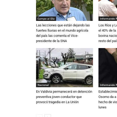
Campo al Día
Informando 
Las lecciones que están dejando las
Los Ríos y 
fuertes lluvias en el mundo agrícola
el 40% de la
del país las comenta el Vice-
bovina nacio
presidente de la SNA
resto del paí
Nacional
Informando 
En Valdivia permanecerá en detención
Establecimi
preventiva joven conductor que
Osorno da a
provocó tragedia en La Unión
hecho de vio
lunes