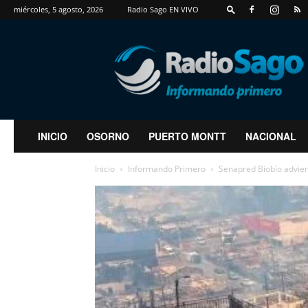
miércoles, 5 agosto, 2026
Radio Sago EN VIVO
RadioSago
INICIO
OSORNO
PUERTO MONTT
NACIONAL
Inicio
Informando Primero
Senapred Biobío advier