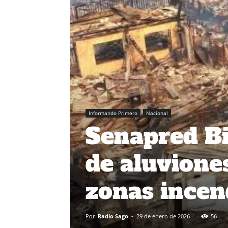
Informando Primero
Nacional
Senapred Bi
de aluvione
zonas incen
Por
Radio Sago
-
29 de enero de 2026
56