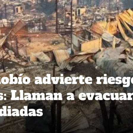
obío advierte riesg
s: Llaman a evacua
diadas