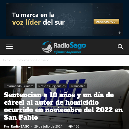
Inicio
Informando Primero
Informando Primero
Noticias Regionales
Tribunales
Sentencian a 10 años y un día de
cárcel al autor de homicidio
ocurrido en noviembre del 2022 en
San Pablo
Por
Radio SAGO
-
29 de julio de 2024
136