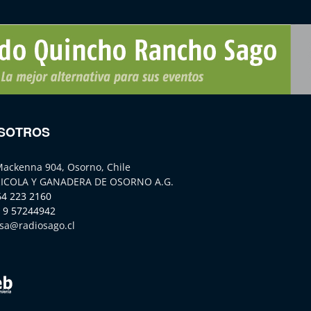
SOTROS
Mackenna 904, Osorno, Chile
ICOLA Y GANADERA DE OSORNO A.G.
64 223 2160
 9 57244942
sa@radiosago.cl