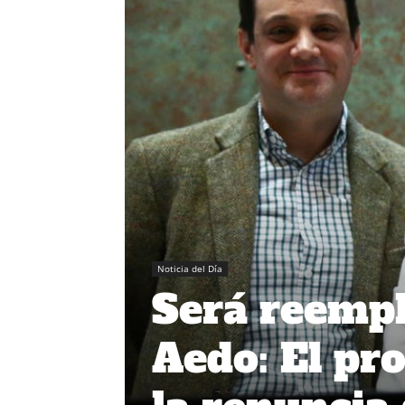
Noticia del Día
Será reempl
Aedo: El pr