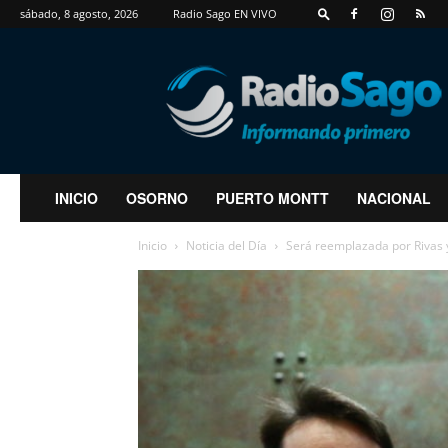
sábado, 8 agosto, 2026
Radio Sago EN VIVO
RadioSago
INICIO
OSORNO
PUERTO MONTT
NACIONAL
Inicio
Noticia del Día
Será reemplazada por Rivas y 