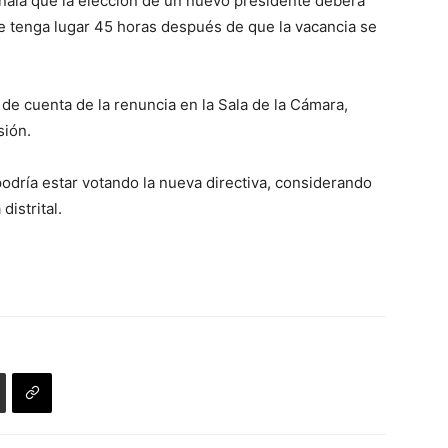
señala que la elección de un nuevo presidente deberá
ue tenga lugar 45 horas después de que la vacancia se
de cuenta de la renuncia en la Sala de la Cámara,
sión.
podría estar votando la nueva directiva, considerando
istrital.