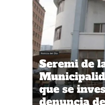
Noticia del Día
Seremi de l
Municipali
que se inve
denuncia de