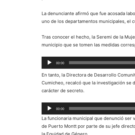
La denunciante afirmó que fue acosada labor
uno de los departamentos municipales, el cua
Tras conocer el hecho, la Seremi de la Muj
municipio que se tomen las medidas corresp
Reproductor
00:00
de
En tanto, la Directora de Desarrollo Comuni
audio
Cumicheo, recalcó que la investigación se 
carácter de secreto.
Reproductor
00:00
de
La funcionaria municipal que denunció ser v
audio
de Puerto Montt por parte de su jefe directo
la Equidad de Género.