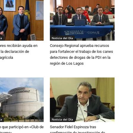
ía
Noticia del Día
ores recibirán ayuda en
Consejo Regional aprueba recursos
 la declaración de
para fortalecer el trabajo de los canes
agrícola
detectores de drogas de la PDI en la
región de Los Lagos
ía
Noticia del Día
n que participó en «Club de
Senador Fidel Espinoza tras
Osorno»
confirmación de investigación de