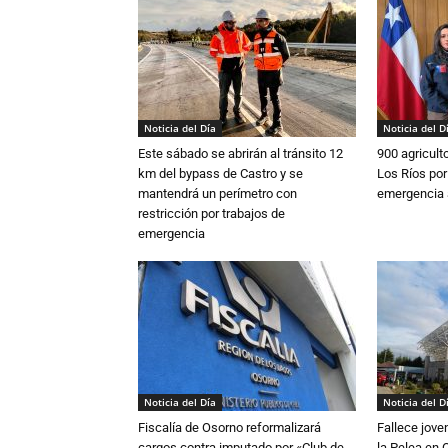
Noticia del Día
Noticia del D
Este sábado se abrirán al tránsito 12
900 agricult
km del bypass de Castro y se
Los Ríos por
mantendrá un perímetro con
emergencia 
restricción por trabajos de
emergencia
Noticia del Día
Noticia del D
Fiscalía de Osorno reformalizará
Fallece jove
cargos contra imputado por «Club de
la Pelea en 