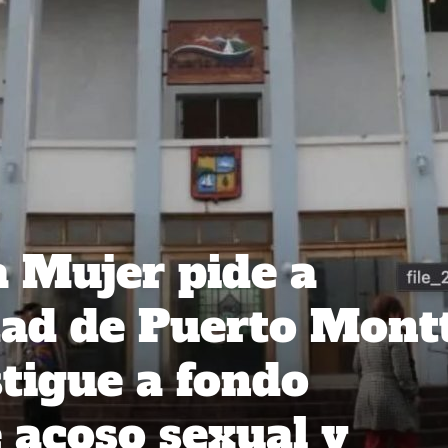
a Mujer pide a
dad de Puerto Mont
stigue a fondo
 acoso sexual y