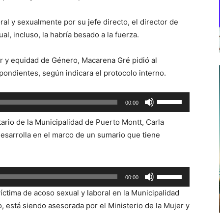
al y sexualmente por su jefe directo, el director de
l, incluso, la habría besado a la fuerza.
er y equidad de Género, Macarena Gré pidió al
ondientes, según indicara el protocolo interno.
Utiliza
00:00
las
tario de la Municipalidad de Puerto Montt, Carla
teclas
desarrolla en el marco de un sumario que tiene
de
flecha
arriba/abajo
Utiliza
para
00:00
las
aumentar
íctima de acoso sexual y laboral en la Municipalidad
teclas
o
, está siendo asesorada por el Ministerio de la Mujer y
de
disminuir