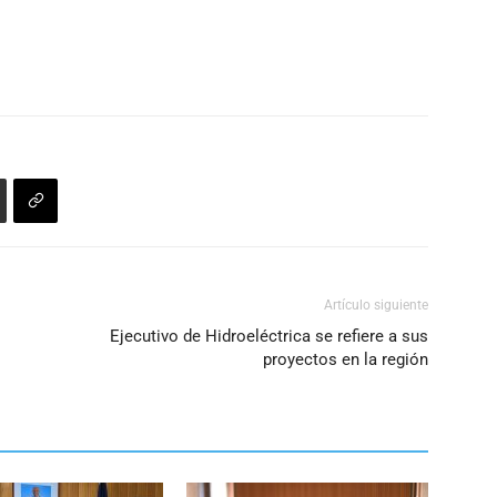
flecha
el
arriba/abajo
volumen.
para
aumentar
o
disminuir
el
volumen.
Artículo siguiente
Ejecutivo de Hidroeléctrica se refiere a sus
proyectos en la región