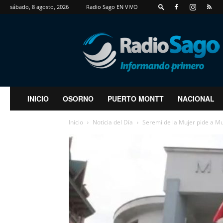
sábado, 8 agosto, 2026
Radio Sago EN VIVO
RadioSago
INICIO
OSORNO
PUERTO MONTT
NACIONAL
Inicio
Noticia del Día
Seremi de la Mujer pide a Mu