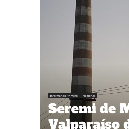
Informando Primero
Nacional
Seremi de 
Valparaíso 