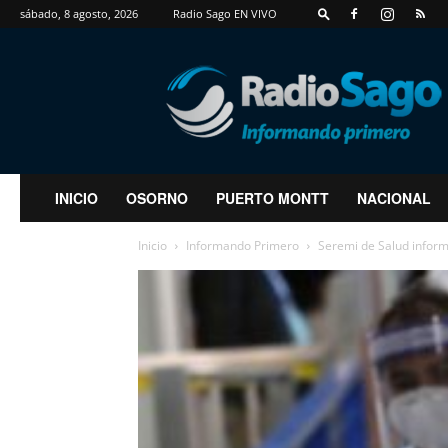
sábado, 8 agosto, 2026
Radio Sago EN VIVO
RadioSago
INICIO
OSORNO
PUERTO MONTT
NACIONAL
Inicio
Informando Primero
Seremi de Salud informó