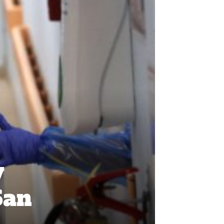
y
San