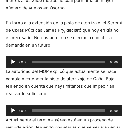
metros a los 2500 metros, lo cual permitiría un mayor
número de vuelos en Osorno.
En torno a la extensión de la pista de aterrizaje, el Seremi
de Obras Públicas James Fry, declaró que hoy en día no
es necesario. No obstante, no se cierran a cumplir la
demanda en un futuro.
Reproductor
00:00
00:00
de
La autoridad del MOP explicó que actualmente se hace
audio
complejo extender la pista de aterrizaje de Cañal Bajo,
teniendo en cuenta que hay limitantes que impedirían
realizar lo solicitado.
Reproductor
00:00
00:00
de
Actualmente el terminal aéreo está en un proceso de
audio
remodelación, teniendo dos etapas que se separan en su