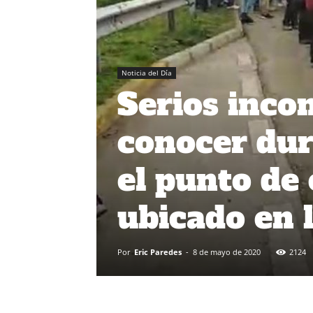
Noticia del Día
Serios inco
conocer dur
el punto de 
ubicado en 
Por
Eric Paredes
-
8 de mayo de 2020
2124