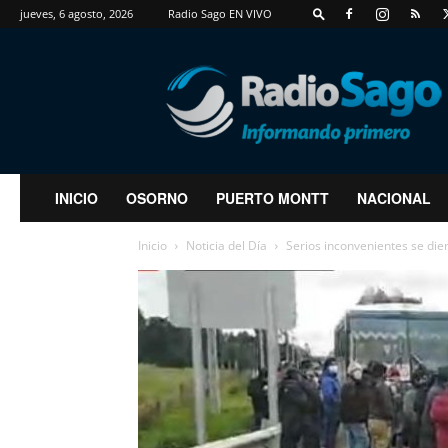
jueves, 6 agosto, 2026
Radio Sago EN VIVO
RadioSago
INICIO
OSORNO
PUERTO MONTT
NACIONAL
Inicio
Noticia del Día
Serios inconvenientes se dier