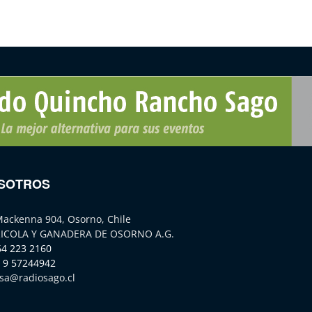
SOTROS
Mackenna 904, Osorno, Chile
ICOLA Y GANADERA DE OSORNO A.G.
64 223 2160
 9 57244942
sa@radiosago.cl