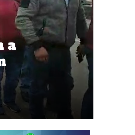
n a
n