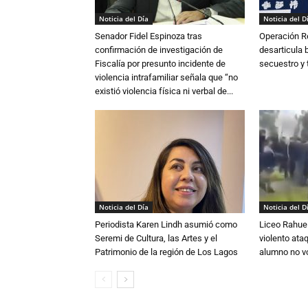
Noticia del Día
Noticia del D
Senador Fidel Espinoza tras
Operación R
confirmación de investigación de
desarticula 
Fiscalía por presunto incidente de
secuestro y 
violencia intrafamiliar señala que “no
existió violencia física ni verbal de...
Noticia del Día
Noticia del D
Periodista Karen Lindh asumió como
Liceo Rahue 
Seremi de Cultura, las Artes y el
violento ata
Patrimonio de la región de Los Lagos
alumno no vo