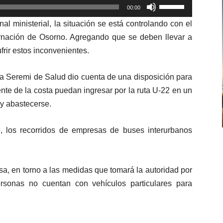
Utiliza
00:00
las
al ministerial, la situación se está controlando con el
teclas
nación de Osorno. Agregando que se deben llevar a
de
rir estos inconvenientes.
flecha
arriba/abajo
a Seremi de Salud dio cuenta de una disposición para
para
nte de la costa puedan ingresar por la ruta U-22 en un
aumentar
y abastecerse.
o
disminuir
, los recorridos de empresas de buses interurbanos
el
volumen.
sa, en torno a las medidas que tomará la autoridad por
sonas no cuentan con vehículos particulares para