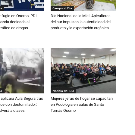
ía
Campo al Día
efugio en Osorno: PDI
Día Nacional de la Miel: Apicultores
banda dedicada al
del sur impulsan la autenticidad del
tráfico de drogas
producto y la exportación orgánica
ía
Noticia del Día
aplicará Aula Segura tras
Mujeres jefas de hogar se capacitan
que con destornillador:
en Podología en aulas de Santo
lverá a clases
Tomás Osorno