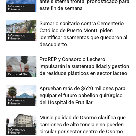
ante sistema frontal pronosticado para
Informando
este fin de semana
Primero
Sumario sanitario contra Cementerio
Católico de Puerto Montt: piden
Informando
identificar osamentas que quedaron al
Primero
descubierto
ProREP y Consorcio Lechero
impulsarán la sustentabilidad y gestión
de residuos plásticos en sector lácteo
Campo al Día
Aprueban más de $620 millones para
equipar el futuro pabellón quirúrgico
Informando
del Hospital de Frutillar
Primero
Municipalidad de Osorno clarifica que
camiones de alto tonelaje no pueden
Informando
circular por sector centro de Osorno
Primero