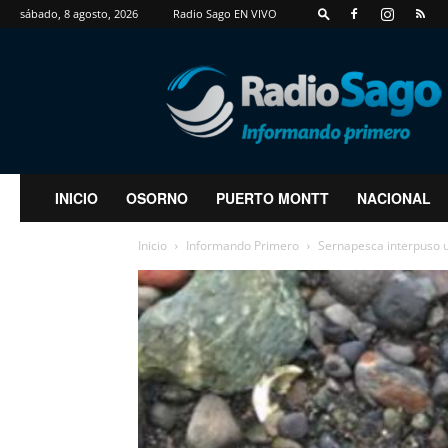
sábado, 8 agosto, 2026
Radio Sago EN VIVO
RadioSago
INICIO
OSORNO
PUERTO MONTT
NACIONAL
Inicio
Informando Primero
Sernapesca interpuso u