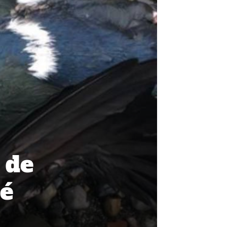
 de
oé