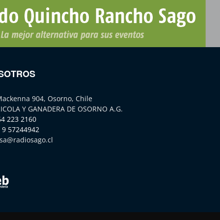
SOTROS
Mackenna 904, Osorno, Chile
ICOLA Y GANADERA DE OSORNO A.G.
64 223 2160
 9 57244942
sa@radiosago.cl