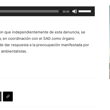
Utiliza
00:00
las
teclas
de
on que independientemente de esta denuncia, se
flecha
ona, en coordinación con el SAG como órgano
arriba/abajo
de dar respuesta a la preocupación manifestada por
para
ambientalistas.
aumentar
o
disminuir
el
volumen.