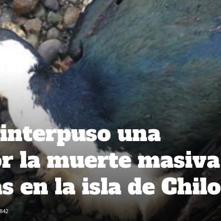
interpuso una
r la muerte masiva
 en la isla de Chil
842