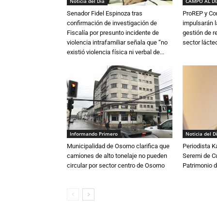
Noticia del Día
CAMPO AL D
Senador Fidel Espinoza tras
ProREP y Co
confirmación de investigación de
impulsarán l
Fiscalía por presunto incidente de
gestión de r
violencia intrafamiliar señala que “no
sector lácte
existió violencia física ni verbal de...
Informando Primero
Noticia del D
Municipalidad de Osorno clarifica que
Periodista 
camiones de alto tonelaje no pueden
Seremi de Cul
circular por sector centro de Osorno
Patrimonio d