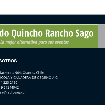
SOTROS
Mackenna 904, Osorno, Chile
ICOLA Y GANADERA DE OSORNO A.G.
64 223 2160
 9 57244942
sa@radiosago.cl