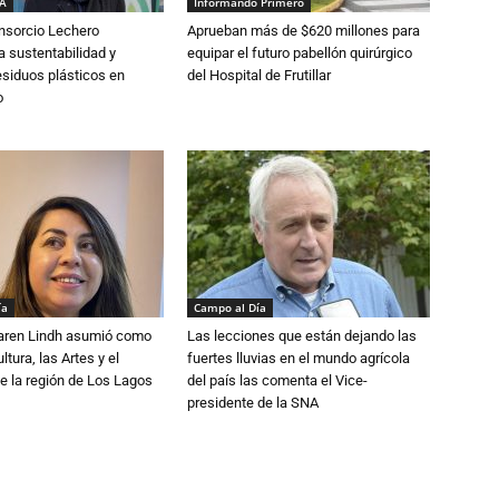
IA
Informando Primero
nsorcio Lechero
Aprueban más de $620 millones para
a sustentabilidad y
equipar el futuro pabellón quirúrgico
esiduos plásticos en
del Hospital de Frutillar
o
ía
Campo al Día
Karen Lindh asumió como
Las lecciones que están dejando las
tura, las Artes y el
fuertes lluvias en el mundo agrícola
e la región de Los Lagos
del país las comenta el Vice-
presidente de la SNA