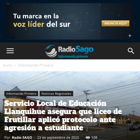
Inicio
Informando Primero
Informando Primero
Noticias Regionales
Servicio Local de Educación
Llanquihue asegura que liceo de
Frutillar aplicó protocolo ante
agresión a estudiante
Por
Radio SAGO
-
23 de septiembre de 2023
538