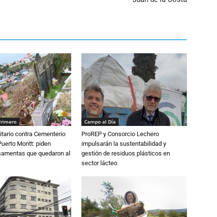
Primero
Campo al Día
tario contra Cementerio
ProREP y Consorcio Lechero
Puerto Montt: piden
impulsarán la sustentabilidad y
osamentas que quedaron al
gestión de residuos plásticos en
sector lácteo