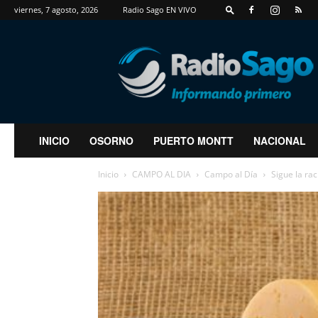
viernes, 7 agosto, 2026
Radio Sago EN VIVO
RadioSago
INICIO
OSORNO
PUERTO MONTT
NACIONAL
Inicio
CAMPO AL DIA
Campo al Día
Sigue la rac