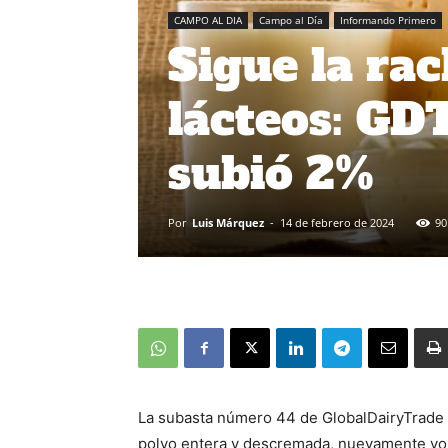
CAMPO AL DIA
Campo al Día
Informando Primero
Sigue la rac
lácteos: GD
subió 2%
Por
Luis Márquez
-
14 de febrero de 2024
90
La subasta número 44 de GlobalDairyTrade 
polvo entera y descremada, nuevamente vol