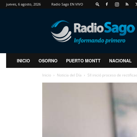
jueves, 6 agosto, 2026
Radio Sago EN VIVO
RadioSago
INICIO
OSORNO
PUERTO MONTT
NACIONAL
Inicio
Noticia del Día
SII inició proceso de rectifica