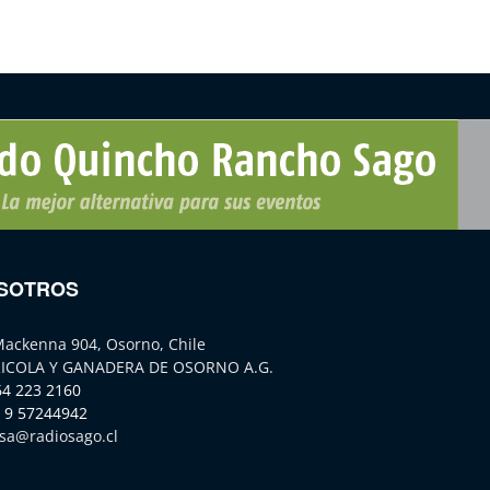
SOTROS
Mackenna 904, Osorno, Chile
ICOLA Y GANADERA DE OSORNO A.G.
64 223 2160
 9 57244942
sa@radiosago.cl