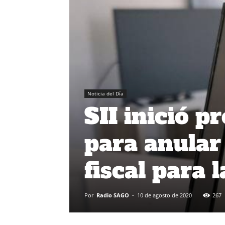
Noticia del Día
SII inició p
para anular 
fiscal para 
Por
Radio SAGO
-
10 de agosto de 2020
267