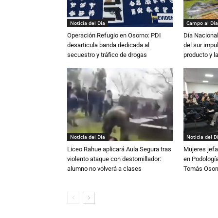
Noticia del Día
Campo al Día
Operación Refugio en Osorno: PDI
Día Nacional
desarticula banda dedicada al
del sur impu
secuestro y tráfico de drogas
producto y l
Noticia del Día
Noticia del D
Liceo Rahue aplicará Aula Segura tras
Mujeres jefa
violento ataque con destornillador:
en Podología
alumno no volverá a clases
Tomás Osor