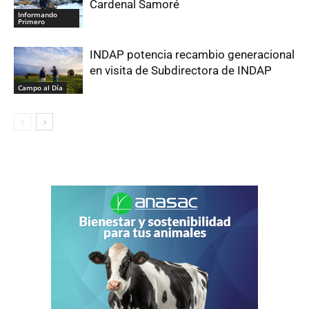
Cardenal Samoré
Informando
Primero
INDAP potencia recambio generacional
en visita de Subdirectora de INDAP
Campo al Día