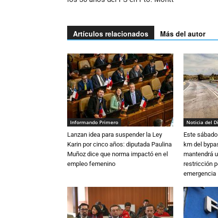
Artículos relacionados
Más del autor
Informando Primero
Noticia del D
Lanzan idea para suspender la Ley
Este sábado 
Karin por cinco años: diputada Paulina
km del bypas
Muñoz dice que norma impactó en el
mantendrá u
empleo femenino
restricción p
emergencia