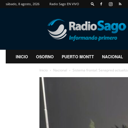
sábado, 8 agosto, 2026
Radio Sago EN VIVO
RadioSago
INICIO
OSORNO
PUERTO MONTT
NACIONAL
Inicio
Nacional
Sistema frontal: Senapred actualiza