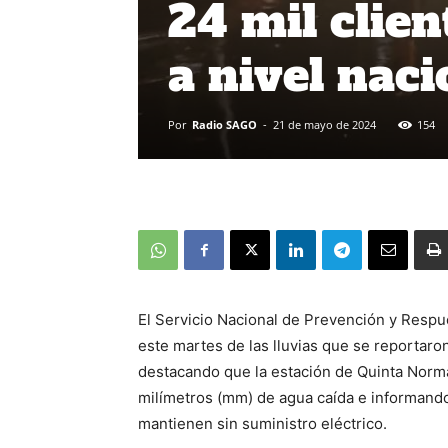
24 mil clien
a nivel naci
Por
Radio SAGO
-
21 de mayo de 2024
154
El Servicio Nacional de Prevención y Resp
este martes de las lluvias que se reportaron
destacando que la estación de Quinta Normal
milímetros (mm) de agua caída e informando q
mantienen sin suministro eléctrico.