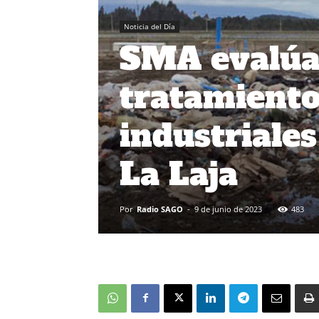
Noticia del Día
SMA evalúa
tratamiento
industriales
La Laja
Por
Radio SAGO
-
9 de junio de 2023
483