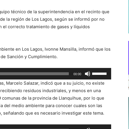
 equipo técnico de la superintendencia en el recinto que
de la región de Los Lagos, según se informó por no
 el correcto tratamiento de gases y líquidos
biente en Los Lagos, Ivonne Mansilla, informó que los
n de Sanción y Cumplimiento.
Utiliza
00:00
las
, Marcelo Salazar, indicó que a su juicio, no existe
teclas
 recibiendo residuos industriales, y menos en una
de
9 comunas de la provincia de Llanquihue, por lo que
flecha
cia del medio ambiente para conocer cuales son las
arriba/abajo
to, señalando que es necesario investigar este tema.
para
aumentar
Utiliza