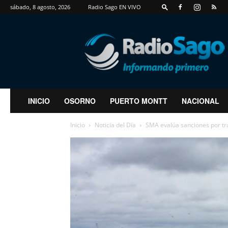
sábado, 8 agosto, 2026
Radio Sago EN VIVO
RadioSago
INICIO
OSORNO
PUERTO MONTT
NACIONAL
Inicio
Noticia del Día
SMA evalúa sanciones por trat