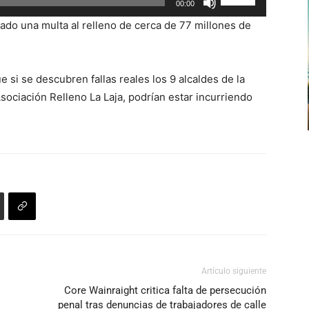
00:00
o
las
disminuir
sado una multa al relleno de cerca de 77 millones de
teclas
el
de
volumen.
flecha
 si se descubren fallas reales los 9 alcaldes de la
arriba/abajo
ociación Relleno La Laja, podrían estar incurriendo
para
aumentar
o
disminuir
el
volumen.
Artículo siguiente
Core Wainraight critica falta de persecución
penal tras denuncias de trabajadores de calle