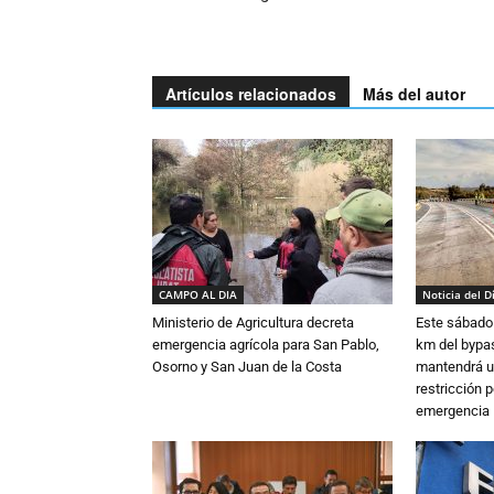
Artículos relacionados
Más del autor
CAMPO AL DIA
Noticia del D
Ministerio de Agricultura decreta
Este sábado 
emergencia agrícola para San Pablo,
km del bypas
Osorno y San Juan de la Costa
mantendrá u
restricción p
emergencia