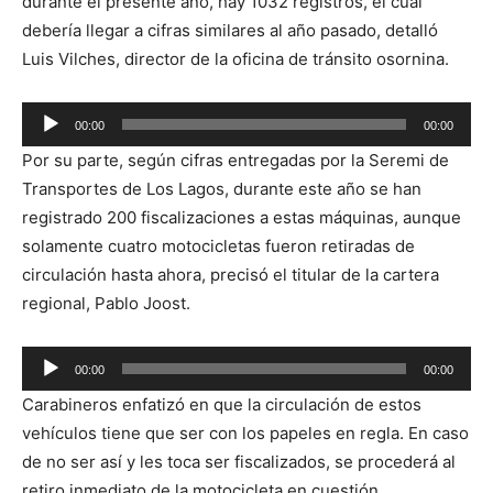
durante el presente año, hay 1032 registros, el cual
debería llegar a cifras similares al año pasado, detalló
Luis Vilches, director de la oficina de tránsito osornina.
Reproductor
00:00
00:00
de
Por su parte, según cifras entregadas por la Seremi de
audio
Transportes de Los Lagos, durante este año se han
registrado 200 fiscalizaciones a estas máquinas, aunque
solamente cuatro motocicletas fueron retiradas de
circulación hasta ahora, precisó el titular de la cartera
regional, Pablo Joost.
Reproductor
00:00
00:00
de
Carabineros enfatizó en que la circulación de estos
audio
vehículos tiene que ser con los papeles en regla. En caso
de no ser así y les toca ser fiscalizados, se procederá al
retiro inmediato de la motocicleta en cuestión.