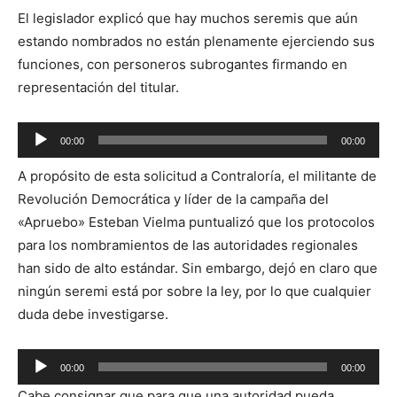
El legislador explicó que hay muchos seremis que aún
estando nombrados no están plenamente ejerciendo sus
funciones, con personeros subrogantes firmando en
representación del titular.
Reproductor
00:00
00:00
de
A propósito de esta solicitud a Contraloría, el militante de
audio
Revolución Democrática y líder de la campaña del
«Apruebo» Esteban Vielma puntualizó que los protocolos
para los nombramientos de las autoridades regionales
han sido de alto estándar. Sin embargo, dejó en claro que
ningún seremi está por sobre la ley, por lo que cualquier
duda debe investigarse.
Reproductor
00:00
00:00
de
Cabe consignar que para que una autoridad pueda