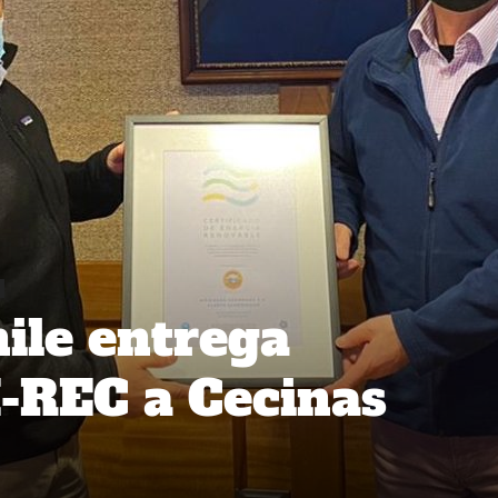
hile entrega
I-REC a Cecinas