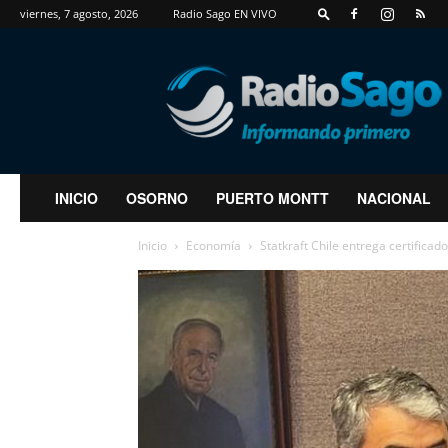
viernes, 7 agosto, 2026
Radio Sago EN VIVO
RadioSago
INICIO
OSORNO
PUERTO MONTT
NACIONAL
Inicio
Economía
Statkraft Chile entrega certificad