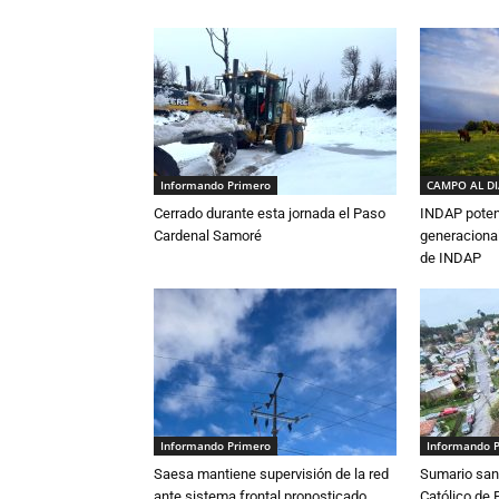
Informando Primero
CAMPO AL D
Cerrado durante esta jornada el Paso
INDAP poten
Cardenal Samoré
generacional
de INDAP
Informando Primero
Informando 
Saesa mantiene supervisión de la red
Sumario sani
ante sistema frontal pronosticado
Católico de 