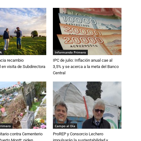
IA
Informando Primero
cia recambio
IPC de julio: Inflación anual cae al
 en visita de Subdirectora
3,5% y se acerca a la meta del Banco
Central
Primero
Campo al Día
tario contra Cementerio
ProREP y Consorcio Lechero
Puerto Montt: piden
impulsarán la sustentabilidad y