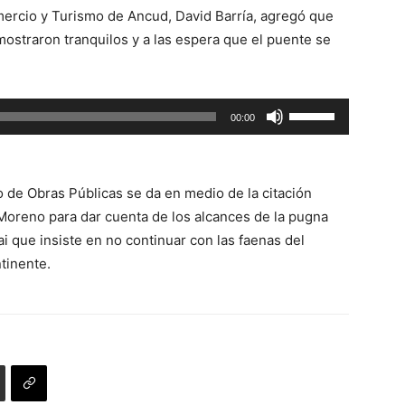
de
el
mercio y Turismo de Ancud, David Barría, agregó que
flecha
volumen.
mostraron tranquilos y a las espera que el puente se
arriba/abajo
para
aumentar
Utiliza
00:00
o
las
disminuir
teclas
el
de
volumen.
 de Obras Públicas se da en medio de la citación
flecha
 Moreno para dar cuenta de los alcances de la pugna
arriba/abajo
i que insiste en no continuar con las faenas del
para
tinente.
aumentar
o
disminuir
el
volumen.