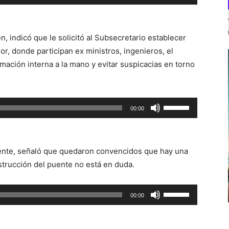
las
teclas
de
, indicó que le solicitó al Subsecretario establecer
flecha
r, donde participan ex ministros, ingenieros, el
arriba/abajo
rmación interna a la mano y evitar suspicacias en torno
para
aumentar
o
Utiliza
00:00
disminuir
las
el
teclas
volumen.
de
uente, señaló que quedaron convencidos que hay una
flecha
strucción del puente no está en duda.
arriba/abajo
para
Utiliza
00:00
aumentar
las
o
teclas
disminuir