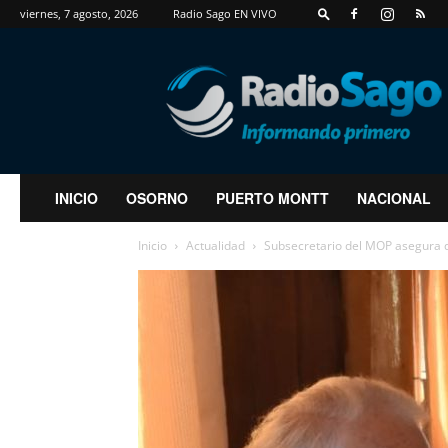
viernes, 7 agosto, 2026
Radio Sago EN VIVO
RadioSago
INICIO
OSORNO
PUERTO MONTT
NACIONAL
Inicio
Actualidad
Subsecretario del MOP asegura q