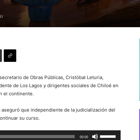
51
bsecretario de Obras Públicas, Cristóbal Leturia,
dente de Los Lagos y dirigentes sociales de Chiloé en
n el continente.
a aseguró que independiente de la judicialización del
continuar su curso.
Utiliza
00:00