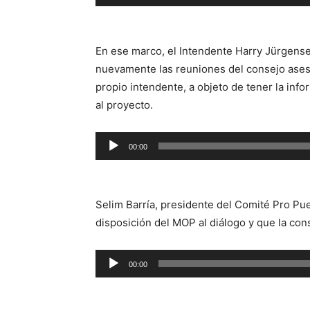
de
audio
En ese marco, el Intendente Harry Jürgensen
nuevamente las reuniones del consejo aseso
propio intendente, a objeto de tener la info
al proyecto.
Reproductor
00:00
de
audio
Selim Barría, presidente del Comité Pro P
disposición del MOP al diálogo y que la con
Reproductor
00:00
de
audio