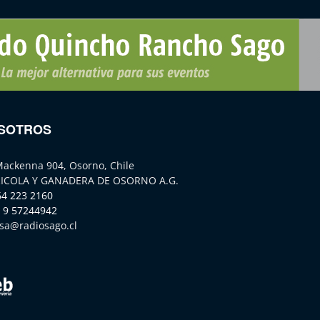
SOTROS
Mackenna 904, Osorno, Chile
ICOLA Y GANADERA DE OSORNO A.G.
64 223 2160
 9 57244942
sa@radiosago.cl