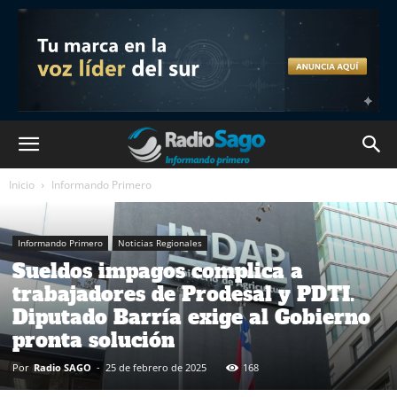
Inicio
Informando Primero
Informando Primero
Noticias Regionales
Sueldos impagos complica a
trabajadores de Prodesal y PDTI.
Diputado Barría exige al Gobierno
pronta solución
Por
Radio SAGO
-
25 de febrero de 2025
168