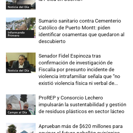
Noticia del Día
Sumario sanitario contra Cementerio
Católico de Puerto Montt: piden
Informando
identificar osamentas que quedaron al
Primero
descubierto
Senador Fidel Espinoza tras
confirmación de investigación de
Fiscalía por presunto incidente de
Noticia del Día
violencia intrafamiliar señala que “no
existió violencia física ni verbal de...
ProREP y Consorcio Lechero
impulsarán la sustentabilidad y gestión
de residuos plásticos en sector lácteo
Campo al Día
Aprueban más de $620 millones para
equipar el futuro pabellón quirúrgico