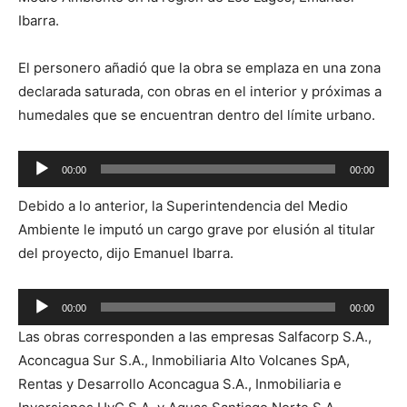
Ibarra.
El personero añadió que la obra se emplaza en una zona
declarada saturada, con obras en el interior y próximas a
humedales que se encuentran dentro del límite urbano.
Reproductor
00:00
00:00
de
Debido a lo anterior, la Superintendencia del Medio
audio
Ambiente le imputó un cargo grave por elusión al titular
del proyecto, dijo Emanuel Ibarra.
Reproductor
00:00
00:00
de
Las obras corresponden a las empresas Salfacorp S.A.,
audio
Aconcagua Sur S.A., Inmobiliaria Alto Volcanes SpA,
Rentas y Desarrollo Aconcagua S.A., Inmobiliaria e