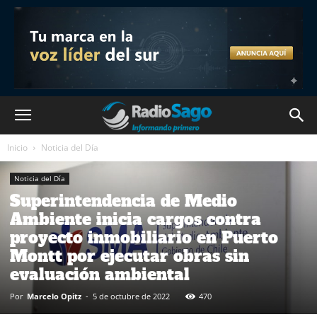
Inicio
Noticia del Día
Noticia del Día
Superintendencia de Medio
Ambiente inicia cargos contra
proyecto inmobiliario en Puerto
Montt por ejecutar obras sin
evaluación ambiental
Por
Marcelo Opitz
-
5 de octubre de 2022
470