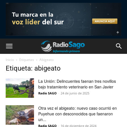
Inicio
Etiquetas
Abigeato
Etiqueta: abigeato
La Unión: Delincuentes faenan tres novillos
bajo tratamiento veterinario en San Javier
Radio SAGO
-
24 de junio de 2025
Otra vez el abigeato: nuevo caso ocurrió en
Puyehue con desconocidos que faenaron
un...
Radio SAGO
-
16 de diciembre de 2024