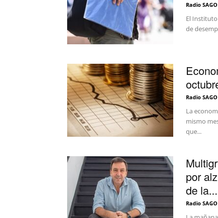
Radio SAGO
El Institut
de desempl
Econom
octubr
Radio SAGO
La economí
mismo mes 
que...
Multig
por al
de la...
Radio SAGO
La mañana 