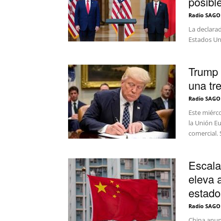
posibl
Radio SAGO
La declara
Estados Uni
Trump 
una tre
Radio SAGO
Este miérco
la Unión E
comercial. S
Escala
eleva 
estado
Radio SAGO
China anunc