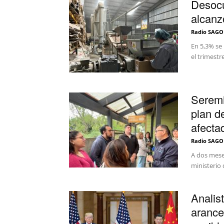
Desocu
alcanz
Radio SAGO
En 5,3% se
el trimestr
Seremi
plan d
afectad
Radio SAGO
A dos mese
ministerio 
Analis
arance