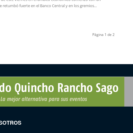
 retumbó fuerte en el Banco Central y en los gremios...
Página 1 de 2
SOTROS