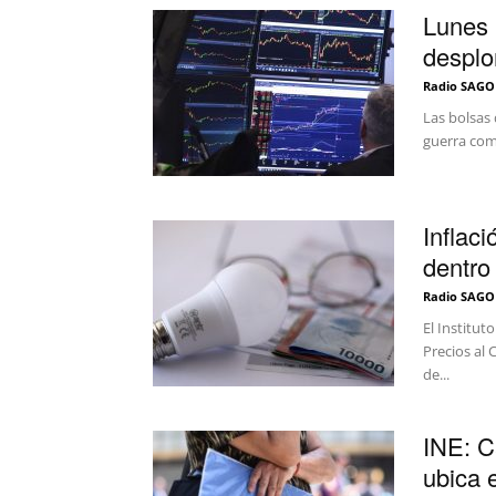
Lunes 
desplo
Radio SAGO
Las bolsas
guerra come
Inflac
dentro
Radio SAGO
El Institut
Precios al
de...
INE: C
ubica 