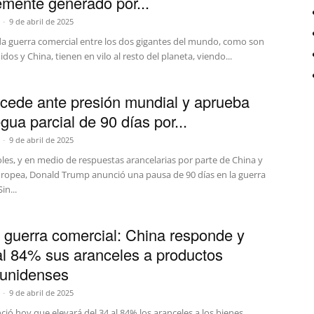
emente generado por...
-
9 de abril de 2025
da guerra comercial entre los dos gigantes del mundo, como son
dos y China, tienen en vilo al resto del planeta, viendo...
cede ante presión mundial y aprueba
gua parcial de 90 días por...
-
9 de abril de 2025
les, y en medio de respuestas arancelarias por parte de China y
uropea, Donald Trump anunció una pausa de 90 días en la guerra
in...
 guerra comercial: China responde y
al 84% sus aranceles a productos
unidenses
-
9 de abril de 2025
ió hoy que elevará del 34 al 84% los aranceles a los bienes