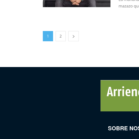
mazazo que
1
2
SOBRE NO