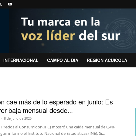
INTERNACIONAL
CAMPO AL DÍA
REGIÓN ACUÍCOLA
ión cae más de lo esperado en junio: Es
or baja mensual desde...
-
8 de julio de 2025
de Precios al Consumidor (IPC) mostró una caída mensual de 0,4%
egún informó el Instituto Nacional de Estadísticas (INE). Si...