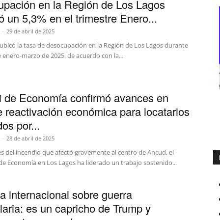
pación en la Región de Los Lagos
ó un 5,3% en el trimestre Enero...
-
29 de abril de 2025
 ubicó la tasa de desocupación en la Región de Los Lagos durante
e enero-marzo de 2025, de acuerdo con la...
 de Economía confirmó avances en
e reactivación económica para locatarios
os por...
-
28 de abril de 2025
s del incendio que afectó gravemente al centro de Ancud, el
de Economía en Los Lagos ha liderado un trabajo sostenido...
ta internacional sobre guerra
laria: es un capricho de Trump y