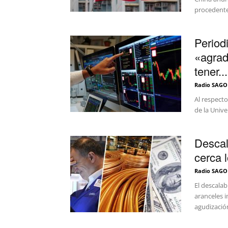
procedente
Period
«agrad
tener...
Radio SAGO
Al respecto
de la Unive
Descal
cerca l
Radio SAGO
El descala
aranceles 
agudización