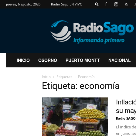
jueves, 6 agosto, 2026
Radio Sago EN VIVO
RadioSago
INICIO
OSORNO
PUERTO MONTT
NACIONAL
Inicio
Etiquetas
Economía
Etiqueta: economía
Inflac
su may
Radio SAGO
El Índice 
en junio, s