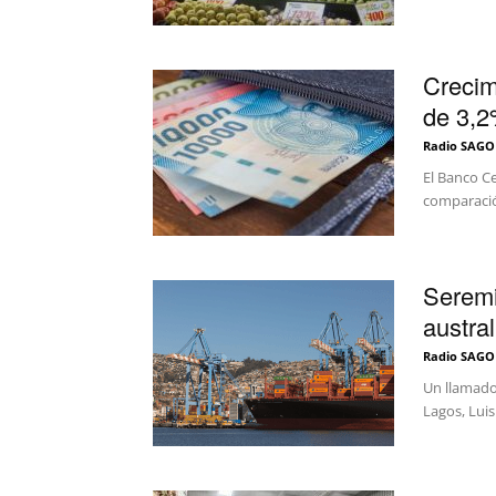
Crecim
de 3,
Radio SAGO
El Banco C
comparación
Seremi
austra
Radio SAGO
Un llamado
Lagos, Luis