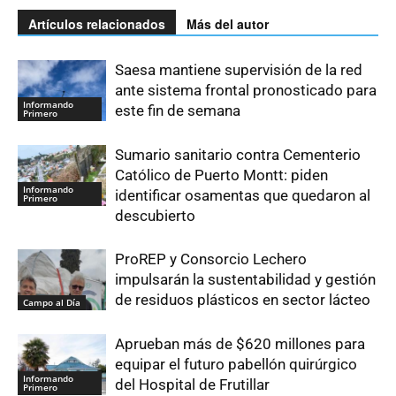
Artículos relacionados
Más del autor
Saesa mantiene supervisión de la red
ante sistema frontal pronosticado para
Informando
este fin de semana
Primero
Sumario sanitario contra Cementerio
Católico de Puerto Montt: piden
Informando
identificar osamentas que quedaron al
Primero
descubierto
ProREP y Consorcio Lechero
impulsarán la sustentabilidad y gestión
de residuos plásticos en sector lácteo
Campo al Día
Aprueban más de $620 millones para
equipar el futuro pabellón quirúrgico
Informando
del Hospital de Frutillar
Primero