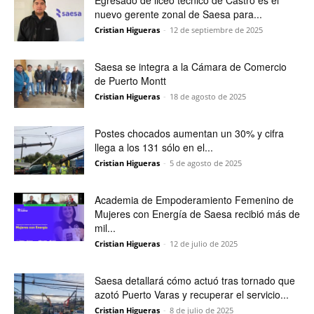
Egresado de liceo técnico de Castro es el
nuevo gerente zonal de Saesa para...
Cristian Higueras
-
12 de septiembre de 2025
Saesa se integra a la Cámara de Comercio
de Puerto Montt
Cristian Higueras
-
18 de agosto de 2025
Postes chocados aumentan un 30% y cifra
llega a los 131 sólo en el...
Cristian Higueras
-
5 de agosto de 2025
Academia de Empoderamiento Femenino de
Mujeres con Energía de Saesa recibió más de
mil...
Cristian Higueras
-
12 de julio de 2025
Saesa detallará cómo actuó tras tornado que
azotó Puerto Varas y recuperar el servicio...
Cristian Higueras
-
8 de julio de 2025