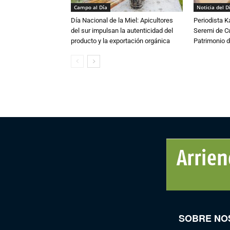
Campo al Día
Noticia del D
Día Nacional de la Miel: Apicultores
Periodista 
del sur impulsan la autenticidad del
Seremi de Cul
producto y la exportación orgánica
Patrimonio d
SOBRE NO