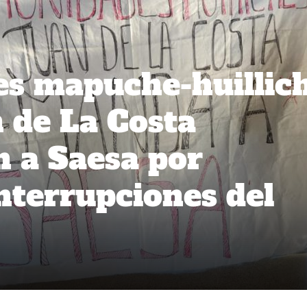
s mapuche-huillic
 de La Costa
 a Saesa por
interrupciones del