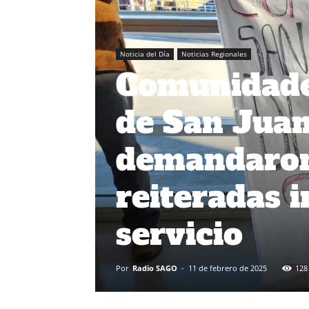
Noticia del Día
Noticias Regionales
Comunidade
de San Juan
demandaron
reiteradas 
servicio
Por
Radio SAGO
-
11 de febrero de 2025
128