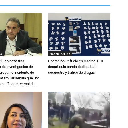
ía
Noticia del Día
l Espinoza tras
Operación Refugio en Osorno: PDI
 de investigación de
desarticula banda dedicada al
 presunto incidente de
secuestro y tráfico de drogas
trafamiliar señala que “no
cia física ni verbal de...