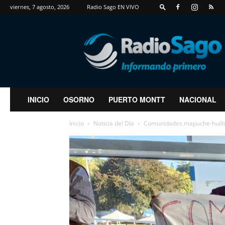
viernes, 7 agosto, 2026
Radio Sago EN VIVO
RadioSago
INICIO
OSORNO
PUERTO MONTT
NACIONAL
Inicio
Noticia del Día
Comunidades mapuche-huillic