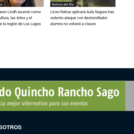
ía
Noticia del Día
Karen Lindh asumió como
Liceo Rahue aplicará Aula Segura tras
tura, las Artes y el
violento ataque con destornillador:
e la región de Los Lagos
alumno no volverá a clases
SOTROS