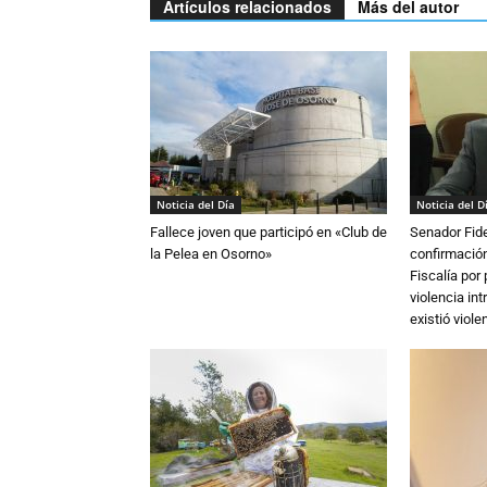
Artículos relacionados
Más del autor
Noticia del Día
Noticia del D
Fallece joven que participó en «Club de
Senador Fide
la Pelea en Osorno»
confirmación
Fiscalía por
violencia in
existió violen