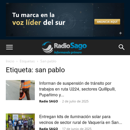
Inicio
Etiquetas
San pablo
Etiqueta: san pablo
Informan de suspensión de tránsito por
trabajos en ruta U224, sectores Quillipulli,
Pupañimo y...
Radio SAGO
-
2 de julio de 2025
Entregan kits de iluminación solar para
vecinos de sector rural de Vaquería en San...
Radio SAGO
-
17 de junio de 2025