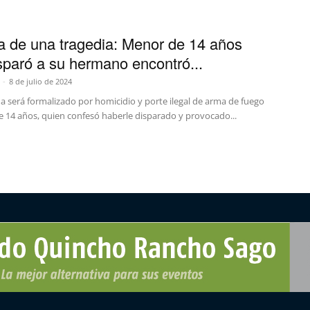
ia de una tragedia: Menor de 14 años
sparó a su hermano encontró...
-
8 de julio de 2024
a será formalizado por homicidio y porte ilegal de arma de fuego
e 14 años, quien confesó haberle disparado y provocado...