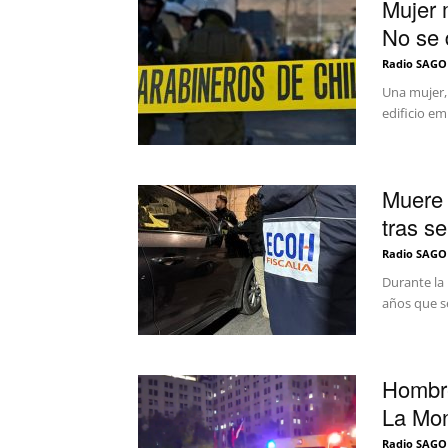
Mujer 
No se 
Radio SAGO
Una mujer,
edificio e
Muere 
tras s
Radio SAGO
Durante la
años que se
Hombre
La Mon
Radio SAGO