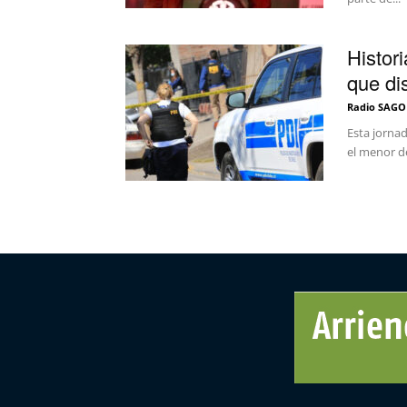
Histor
que di
Radio SAGO
Esta jornad
el menor d