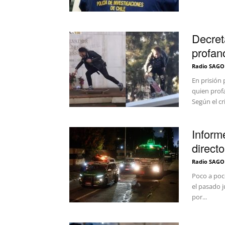
Decret
profan
Radio SAGO
En prisión
quien prof
Según el cr
Inform
direct
Radio SAGO
Poco a poc
el pasado j
por...