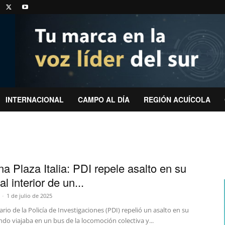
INTERNACIONAL
CAMPO AL DÍA
REGIÓN ACUÍCOLA
na Plaza Italia: PDI repele asalto en su
al interior de un...
-
1 de julio de 2025
rio de la Policía de Investigaciones (PDI) repelió un asalto en su
do viajaba en un bus de la locomoción colectiva y...