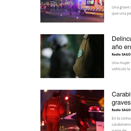
Una grave s
que una per
Delinc
año en
Radio SAGO
Una mujer 
vehículo la
Carabi
graves
Radio SAGO
En la comu
carabineros
parte de...