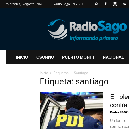
miércoles, 5 agosto, 2026
Radio Sago EN VIVO
RadioSago
INICIO
OSORNO
PUERTO MONTT
NACIONAL
Inicio
Etiquetas
Santiago
Etiqueta: santiago
En ple
contra 
Radio SAGO
Un funciona
contra cuan