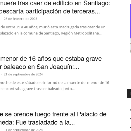
muere tras caer de edificio en Santiago:
descarta participación de terceras...
-
25 de febrero de 2025
 de entre 35 a 40 años, murió esta madrugada tras caer de un
mplazado en la comuna de Santiago, Región Metropolitana....
menor de 16 años que estaba grave
er baleado en San Joaquín:...
-
21 de septiembre de 2024
 noche de este sábado se informó de la muerte del menor de 16
 encontraba grave tras ser baleado junto...
 se prende fuego frente al Palacio de
eda: Fue trasladado a la...
-
11 de septiembre de 2024