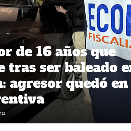
r de 16 años que
e tras ser baleado 
: agresor quedó en
ventiva
132