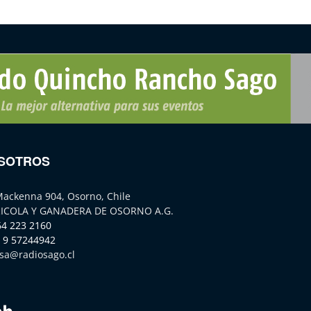
SOTROS
Mackenna 904, Osorno, Chile
ICOLA Y GANADERA DE OSORNO A.G.
64 223 2160
 9 57244942
sa@radiosago.cl