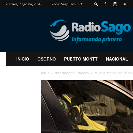
viernes, 7 agosto, 2026
Radio Sago EN VIVO
RadioSago
INICIO
OSORNO
PUERTO MONTT
NACIONAL
Inicio
Informando Primero
Muere menor de 16 años