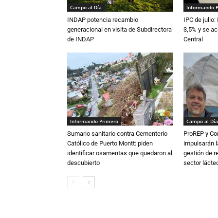
Campo al Día
Informando 
INDAP potencia recambio
IPC de julio:
generacional en visita de Subdirectora
3,5% y se ac
de INDAP
Central
Informando Primero
Campo al Día
Sumario sanitario contra Cementerio
ProREP y Co
Católico de Puerto Montt: piden
impulsarán l
identificar osamentas que quedaron al
gestión de r
descubierto
sector lácte