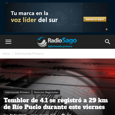
Inicio
Informando Primero
Informando Primero
Noticias Regionales
Temblor de 4.1 se registró a 29 km
de Río Puelo durante este viernes
Por
Radio SAGO
-
18 de abril de 2025
215