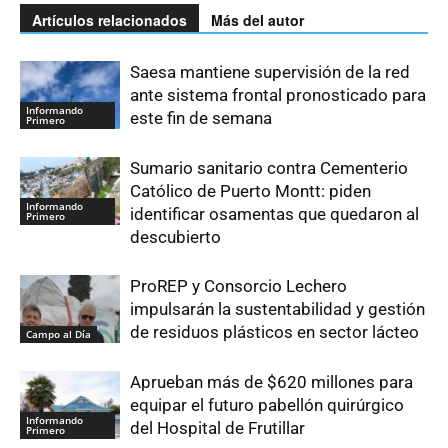
Artículos relacionados
Más del autor
Saesa mantiene supervisión de la red
ante sistema frontal pronosticado para
Informando
este fin de semana
Primero
Sumario sanitario contra Cementerio
Católico de Puerto Montt: piden
Informando
identificar osamentas que quedaron al
Primero
descubierto
ProREP y Consorcio Lechero
impulsarán la sustentabilidad y gestión
de residuos plásticos en sector lácteo
Campo al Día
Aprueban más de $620 millones para
equipar el futuro pabellón quirúrgico
Informando
del Hospital de Frutillar
Primero