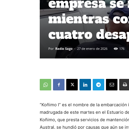
empresa se 
mientras co
cuatro desa
Por
Radio Sago
-
27 de enero de 2026
176
“Koñimo I” es el nombre de la embarcación i
madrugada de este martes en el Estuario de
Koñimo, que presta servicios de mantención
Austral, se hundió por causas que aún se in