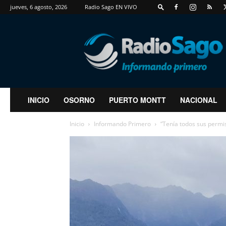
jueves, 6 agosto, 2026
Radio Sago EN VIVO
RadioSago
INICIO
OSORNO
PUERTO MONTT
NACIONAL
Inicio
Informando Primero
“Tenía todos sus permis