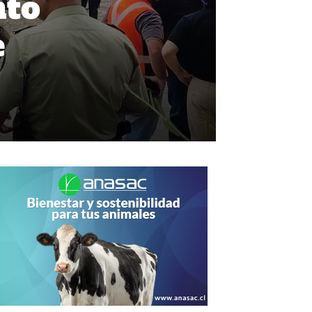
nto
e